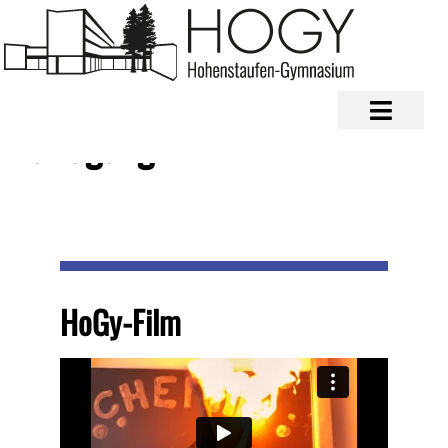
Rundgang
HoGy-Film