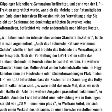
Göppinger Michelberg-Gymnasium“befürchtet, und darin von der LiPi-
Fraktion unterstützt wurde, war sich die Mehrheit der Ratsmitglieder
am Ende einer intensiven Diskussion mit der Verwaltung einig: Sie
sieht zur Sanierung des denkmalgeschützten Bauwerkes keine
Alternativen, befürchtet vielmehr anderenfalls noch höhere Kosten.
„Wir haben noch nie intensiv über andere Standorte diskutiert“, hatte
Tielesch argumentiert. „Auch das Technische Rathaus war einmal
Schule“, stellte er fest und brachte das Gebäude als Verwaltungssitz
ins Gespräch. Nach der Vorstellung der LiPi-Fraktion sollte das
Telekom-Gebäude im Reusch näher betrachtet werden. Ein weiterer
Standort könne das Müller-Areal an der Bahnhofstraße sein. Im Hogy
könnten dann die Hochschule oder Studentenwohnungen Platz finden.
LiPi wie CDU befürchten, dass die Kosten für die Sanierung des HoGy
nicht kalkulierbar sind. „Es wäre nicht das erste Mal, dass wir nach
der Hälfte der Arbeiten weitere Ausgaben präsentiert bekommen“, so
Stähle. Auch die FWG befürchtet eine Entwicklung wie in Geislingen,
spricht von „20 Millionen Euro plus x“, so Wolfram Feifel, der sich
auch einen Verkauf des Gebäudes an einen Investor vorstellen könnte.