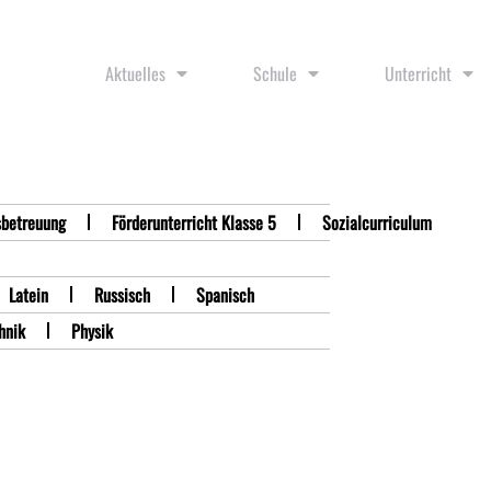
Aktuelles
Schule
Unterricht
betreuung
Förderunterricht Klasse 5
Sozialcurriculum
Latein
Russisch
Spanisch
hnik
Physik