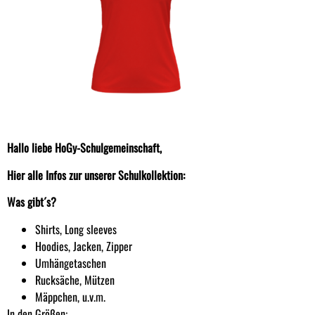
Hallo liebe HoGy-Schulgemeinschaft,
Hier alle Infos zur unserer Schulkollektion:
Was gibt´s?
Shirts, Long sleeves
Hoodies, Jacken, Zipper
Umhängetaschen
Rucksäche, Mützen
Mäppchen, u.v.m.
In den Größen: