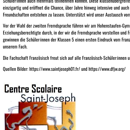
Schüler:innen auch mehrmals teilnehmen können. Diese klassenübergreif
einzigartig und eröffnet die Chance, über Jahre hinweg intensive und auch
Freundschaften entstehen zu lassen. Unterstützt wird unser Austausch vo
Vor der Wahl der zweiten Fremdsprache führen wir am Hohenstaufen-Gymn
Erziehungsberechtigte durch, in der wir die Fremdsprache vorstellen und 
gewinnen die Schüler:innen der Klassen 5 einen ersten Eindruck vom Fran
unserem Fach.
Die Fachschaft Französisch freut sich auf alle Französisch-Schüler:innen
Quellen Bilder: https://www.saintjoseph01.fr/ und https://www.dfjw.org/