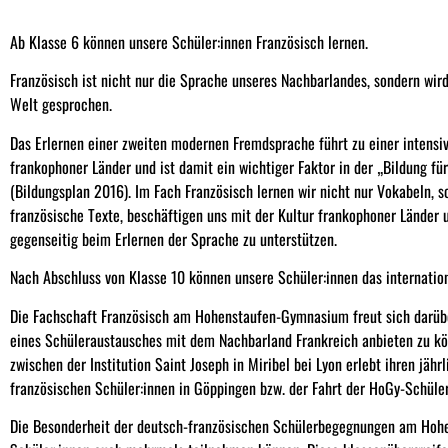
Ab Klasse 6 können unsere Schüler:innen Französisch lernen.
Französisch ist nicht nur die Sprache unseres Nachbarlandes, sondern wi
Welt gesprochen.
Das Erlernen einer zweiten modernen Fremdsprache führt zu einer intensi
frankophoner Länder und ist damit ein wichtiger Faktor in der „Bildung fü
(Bildungsplan 2016). Im Fach Französisch lernen wir nicht nur Vokabeln, 
französische Texte, beschäftigen uns mit der Kultur frankophoner Länder 
gegenseitig beim Erlernen der Sprache zu unterstützen.
Nach Abschluss von Klasse 10 können unsere Schüler:innen das internatio
Die Fachschaft Französisch am Hohenstaufen-Gymnasium freut sich darübe
eines Schüleraustausches mit dem Nachbarland Frankreich anbieten zu kö
zwischen der Institution Saint Joseph in Miribel bei Lyon erlebt ihren jä
französischen Schüler:innen in Göppingen bzw. der Fahrt der HoGy-Schüler
Die Besonderheit der deutsch-französischen Schülerbegegnungen am Hohe