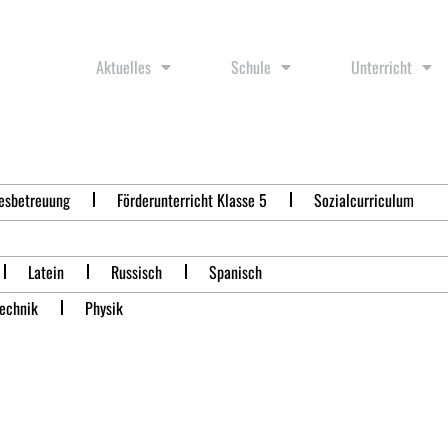
Aktuelles
Schule
Unterricht
esbetreuung
Förderunterricht Klasse 5
Sozialcurriculum
Latein
Russisch
Spanisch
Technik
Physik