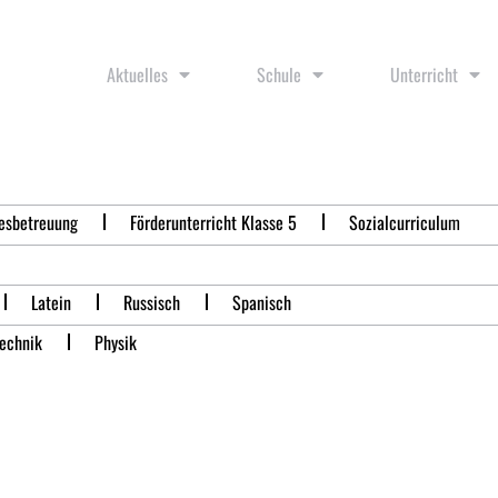
Aktuelles
Schule
Unterricht
esbetreuung
Förderunterricht Klasse 5
Sozialcurriculum
Latein
Russisch
Spanisch
Technik
Physik