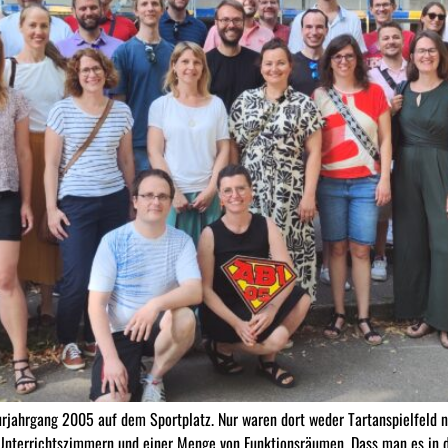
urjahrgang 2005 auf dem Sportplatz. Nur waren dort weder Tartanspielfeld 
Unterrichtszimmern und einer Menge von Funktionsräumen. Dass man es in di