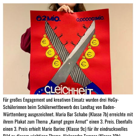
Für großes Engagement und kreativen Einsatz wurden drei HoGy-
Schülerinnen beim Schülerwettbewerb des Landtag von Baden-
Württemberg ausgezeichnet. Maria Bar Schabo (Klasse 7b) erreichte mit
ihrem Plakat zum Thema „Kampf gegen Armut“ einen 3. Preis. Ebenfalls
einen 3. Preis erhielt Marie Barinc (Klasse 9c) für ihr eindrucksvolles
Bild zu diesem wichtigen Thema. Aleksandra Temper (Klasse 10b)