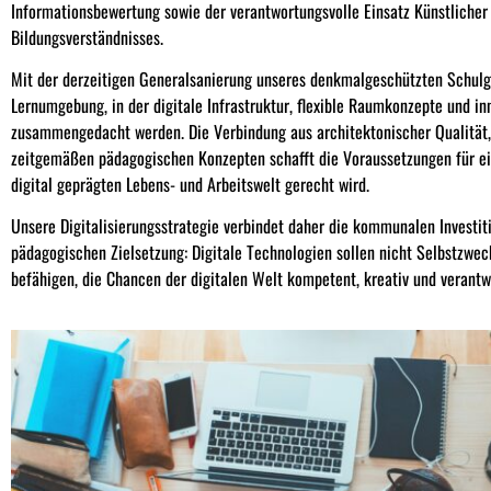
Informationsbewertung sowie der verantwortungsvolle Einsatz Künstlicher I
Bildungsverständnisses.
Mit der derzeitigen Generalsanierung unseres denkmalgeschützten Schul
Lernumgebung, in der digitale Infrastruktur, flexible Raumkonzepte und i
zusammengedacht werden. Die Verbindung aus architektonischer Qualität, 
zeitgemäßen pädagogischen Konzepten schafft die Voraussetzungen für e
digital geprägten Lebens- und Arbeitswelt gerecht wird.
Unsere Digitalisierungsstrategie verbindet daher die kommunalen Investit
pädagogischen Zielsetzung: Digitale Technologien sollen nicht Selbstzwec
befähigen, die Chancen der digitalen Welt kompetent, kreativ und verant