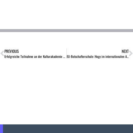
PREVIOUS
NEXT
Erfolgreiche Teilnahme an der Kulturakademie BW
EU-Botschafterschule: Hogy im internationalen Austausch zur EU-Bildung