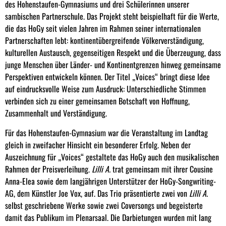
des Hohenstaufen-Gymnasiums und drei Schülerinnen unserer
sambischen Partnerschule. Das Projekt steht beispielhaft für die Werte,
die das HoGy seit vielen Jahren im Rahmen seiner internationalen
Partnerschaften lebt: kontinentübergreifende Völkerverständigung,
kulturellen Austausch, gegenseitigen Respekt und die Überzeugung, dass
junge Menschen über Länder- und Kontinentgrenzen hinweg gemeinsame
Perspektiven entwickeln können. Der Titel „Voices“ bringt diese Idee
auf eindrucksvolle Weise zum Ausdruck: Unterschiedliche Stimmen
verbinden sich zu einer gemeinsamen Botschaft von Hoffnung,
Zusammenhalt und Verständigung.
Für das Hohenstaufen-Gymnasium war die Veranstaltung im Landtag
gleich in zweifacher Hinsicht ein besonderer Erfolg. Neben der
Auszeichnung für „Voices“ gestaltete das HoGy auch den musikalischen
Rahmen der Preisverleihung.
Lilli A.
trat gemeinsam mit ihrer Cousine
Anna-Elea sowie dem langjährigen Unterstützer der HoGy-Songwriting-
AG, dem Künstler Joe Vox, auf. Das Trio präsentierte zwei von
Lilli A.
selbst geschriebene Werke sowie zwei Coversongs und begeisterte
damit das Publikum im Plenarsaal. Die Darbietungen wurden mit lang