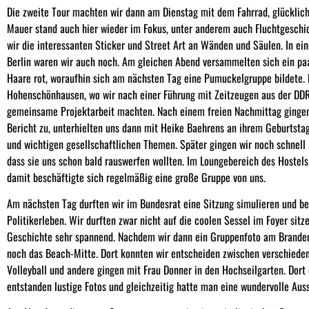
Die zweite Tour machten wir dann am Dienstag mit dem Fahrrad, glücklic
Mauer stand auch hier wieder im Fokus, unter anderem auch Fluchtgesch
wir die interessanten Sticker und Street Art an Wänden und Säulen. In e
Berlin waren wir auch noch. Am gleichen Abend versammelten sich ein paa
Haare rot, woraufhin sich am nächsten Tag eine Pumuckelgruppe bildete. 
Hohenschönhausen, wo wir nach einer Führung mit Zeitzeugen aus der DDR
gemeinsame Projektarbeit machten. Nach einem freien Nachmittag gingen
Bericht zu, unterhielten uns dann mit Heike Baehrens an ihrem Geburtstag
und wichtigen gesellschaftlichen Themen. Später gingen wir noch schnell a
dass sie uns schon bald rauswerfen wollten. Im Loungebereich des Hostels
damit beschäftigte sich regelmäßig eine große Gruppe von uns.
Am nächsten Tag durften wir im Bundesrat eine Sitzung simulieren und be
Politikerleben. Wir durften zwar nicht auf die coolen Sessel im Foyer sit
Geschichte sehr spannend. Nachdem wir dann ein Gruppenfoto am Branden
noch das Beach-Mitte. Dort konnten wir entscheiden zwischen verschieden
Volleyball und andere gingen mit Frau Donner in den Hochseilgarten. Dort 
entstanden lustige Fotos und gleichzeitig hatte man eine wundervolle Auss