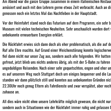
Am Abend war die ganze Gruppe zusammen in einem italienischen Restaura
amüsiert und auch mit den Lehrern gerne etwas Zeit verbracht. Auch an d
genossen noch ein letztes Mal das Nachtleben in der Hauptstadt.
Vor der Heimfahrt stand noch das Futurium auf dem Programm, ein sehr bi
Museum mit vielen technischen Neuheiten. Sehr anschaulich wurden dort 
unbekannte erneuerbare Energien erklärt.
Die Rückfahrt erwies sich dann doch als eher problematisch, als die auf 
Ruf alle Ehre machte. Auf Grund einer Weichenstörung konnte logischerwei
fiel dann nicht nur unser Zug aus, sondern auch alle folgenden. Wir hatten
gefreut, jetzt blieb uns nichts anderes übrig, als mit der S-Bahn zu fahr
ungeduldigen Reisenden. Nach einer sehr gequetschten, engen und eher u
es auf unserem Weg nach Stuttgart doch um einiges bequemer und die Lau
standen wir dann plötzlich still und konnten aus unbekannten Gründen nic
22.30Uhr noch genug Eltern als Fahrdienste und zwar verspätet, aber noch
zuhause an.
All dies wäre nicht ohne unsere Lehrkräfte möglich gewesen, die nicht nur
sondern auch in Situationen wie der Rückfahrt immer ruhig und gelassen b