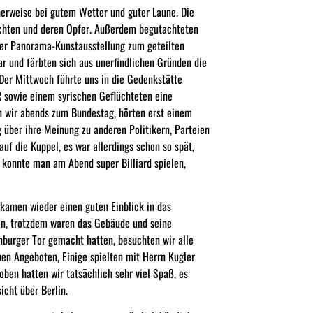
herweise bei gutem Wetter und guter Laune. Die
ichten und deren Opfer. Außerdem begutachteten
iner Panorama-Kunstausstellung zum geteilten
r und färbten sich aus unerfindlichen Gründen die
Der Mittwoch führte uns in die Gedenkstätte
 sowie einem syrischen Geflüchteten eine
 wir abends zum Bundestag, hörten erst einem
 über ihre Meinung zu anderen Politikern, Parteien
uf die Kuppel, es war allerdings schon so spät,
 konnte man am Abend super Billiard spielen,
kamen wieder einen guten Einblick in das
zen, trotzdem waren das Gebäude und seine
burger Tor gemacht hatten, besuchten wir alle
en Angeboten, Einige spielten mit Herrn Kugler
oben hatten wir tatsächlich sehr viel Spaß, es
icht über Berlin.