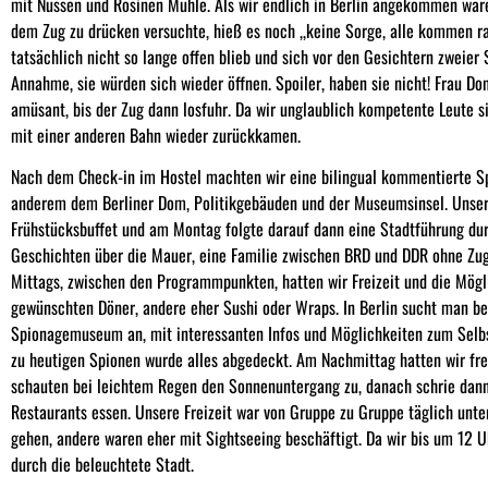
mit Nüssen und Rosinen Mühle. Als wir endlich in Berlin angekommen ware
dem Zug zu drücken versuchte, hieß es noch ,,keine Sorge, alle kommen ra
tatsächlich nicht so lange offen blieb und sich vor den Gesichtern zweier
Annahme, sie würden sich wieder öffnen. Spoiler, haben sie nicht! Frau D
amüsant, bis der Zug dann losfuhr. Da wir unglaublich kompetente Leute si
mit einer anderen Bahn wieder zurückkamen.
Nach dem Check-in im Hostel machten wir eine bilingual kommentierte Sp
anderem dem Berliner Dom, Politikgebäuden und der Museumsinsel. Unse
Frühstücksbuffet und am Montag folgte darauf dann eine Stadtführung du
Geschichten über die Mauer, eine Familie zwischen BRD und DDR ohne Zuge
Mittags, zwischen den Programmpunkten, hatten wir Freizeit und die Mögl
gewünschten Döner, andere eher Sushi oder Wraps. In Berlin sucht man be
Spionagemuseum an, mit interessanten Infos und Möglichkeiten zum Selbst
zu heutigen Spionen wurde alles abgedeckt. Am Nachmittag hatten wir f
schauten bei leichtem Regen den Sonnenuntergang zu, danach schrie dann 
Restaurants essen. Unsere Freizeit war von Gruppe zu Gruppe täglich unt
gehen, andere waren eher mit Sightseeing beschäftigt. Da wir bis um 12 Uh
durch die beleuchtete Stadt.