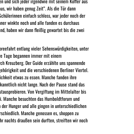
n und sich jeder irgendwie mit seinem Koffer aus
us, wir haben genug Zeit“. Als die Tür dann
 Schülerinnen einfach schloss, war jeder noch der
onner winkte noch und alle fanden es durchaus
nd, haben wir dann fleißig gewartet bis die zwei
reefahrt entlang vieler Sehenswürdigkeiten, unter
re Tage begannen immer mit einem
rch Kreuzberg. Der Guide erzählte uns spannende
hörigkeit und die verschiedenen Berliner Viertel.
ichkeit etwas zu essen. Manche fanden ihre
kanntlich nicht lange. Nach der Pause stand das
ausprobieren. Von Vergiftung im Mittelalter bis
rei. Manche besuchten das Humboldtforum und
der Hunger und alle gingen in unterschiedlichen
erschiedlich. Manche genossen es, shoppen zu
r nachts draußen sein durften, streiften wir noch