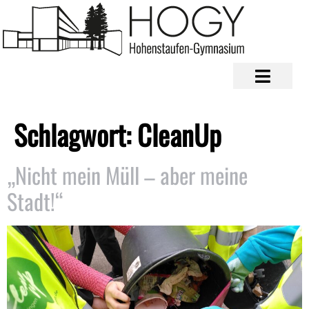
Schlagwort:
CleanUp
„Nicht mein Müll – aber meine
Stadt!“