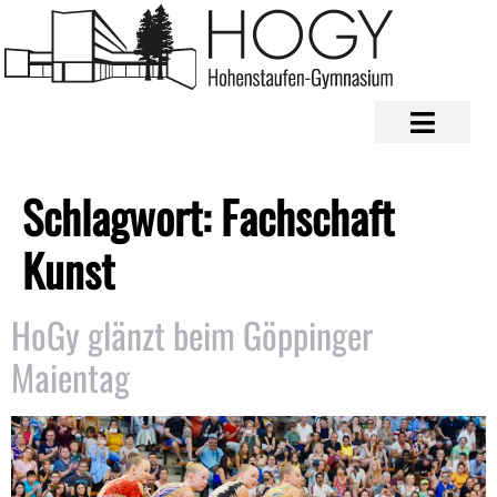
Schlagwort:
Fachschaft
Kunst
HoGy glänzt beim Göppinger
Maientag