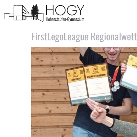
Schlagwort:
FristLegoL
FirstLegoLeague Regionalwet