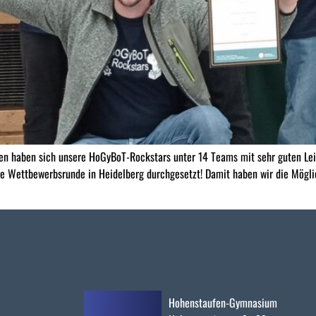
 haben sich unsere HoGyBoT-Rockstars unter 14 Teams mit sehr guten Leis
 Wettbewerbsrunde in Heidelberg durchgesetzt! Damit haben wir die Möglich
Hohenstaufen-Gymnasium