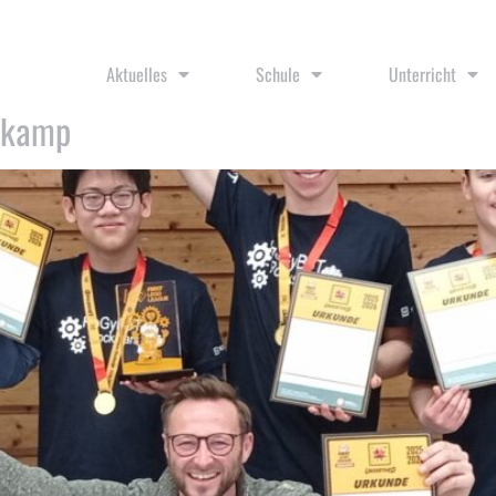
eague
Aktuelles
Schule
Unterricht
tkamp