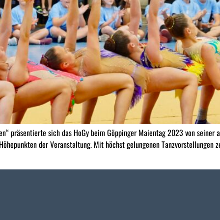
n“ präsentierte sich das HoGy beim Göppinger Maientag 2023 von seiner al
 Höhepunkten der Veranstaltung. Mit höchst gelungenen Tanzvorstellungen ze