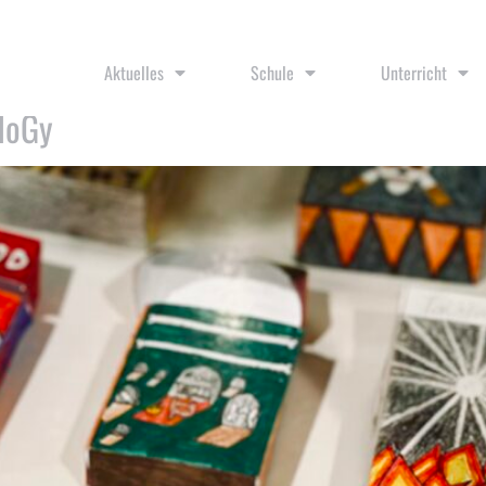
p
Aktuelles
Schule
Unterricht
HoGy