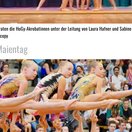
aten die HoGy-Akrobatinnen unter der Leitung von Laura Hafner und Sabine L
=copy
Maientag