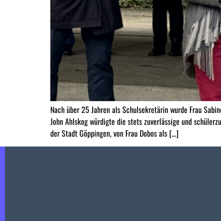
Nach über 25 Jahren als Schulsekretärin wurde Frau Sabi
John Ahlskog würdigte die stets zuverlässige und schüler
der Stadt Göppingen, von Frau Dobos als […]