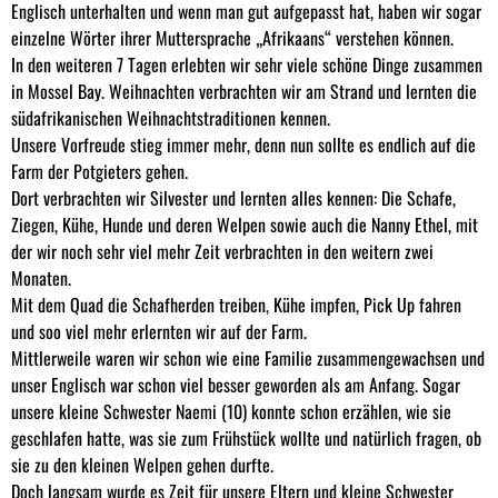
Englisch unterhalten und wenn man gut aufgepasst hat, haben wir sogar
einzelne Wörter ihrer Muttersprache „Afrikaans“ verstehen können.
In den weiteren 7 Tagen erlebten wir sehr viele schöne Dinge zusammen
in Mossel Bay. Weihnachten verbrachten wir am Strand und lernten die
südafrikanischen Weihnachtstraditionen kennen.
Unsere Vorfreude stieg immer mehr, denn nun sollte es endlich auf die
Farm der Potgieters gehen.
Dort verbrachten wir Silvester und lernten alles kennen: Die Schafe,
Ziegen, Kühe, Hunde und deren Welpen sowie auch die Nanny Ethel, mit
der wir noch sehr viel mehr Zeit verbrachten in den weitern zwei
Monaten.
Mit dem Quad die Schafherden treiben, Kühe impfen, Pick Up fahren
und soo viel mehr erlernten wir auf der Farm.
Mittlerweile waren wir schon wie eine Familie zusammengewachsen und
unser Englisch war schon viel besser geworden als am Anfang. Sogar
unsere kleine Schwester Naemi (10) konnte schon erzählen, wie sie
geschlafen hatte, was sie zum Frühstück wollte und natürlich fragen, ob
sie zu den kleinen Welpen gehen durfte.
Doch langsam wurde es Zeit für unsere Eltern und kleine Schwester