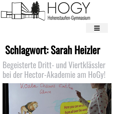
Schlagwort:
Sarah Heizler
Begeisterte Dritt- und Viertklässler
bei der Hector-Akademie am HoGy!