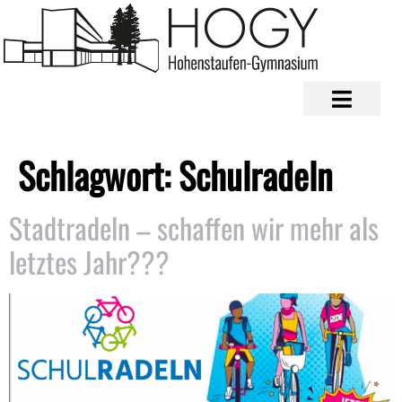
Schlagwort:
Schulradeln
Stadtradeln – schaffen wir mehr als
letztes Jahr???