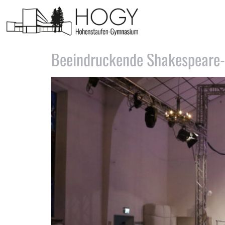
Schlagwort:
Shakespea
Beeindruckende Shakespeare-