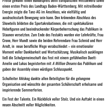
Preise gewann: einen Bundespreis beim Europäischen Wettbewerb sowie
einen ersten Preis des Landtags Baden-Württemberg. Mit mitreißender
Energie zeigte die Tanz-AG im Anschluss, wie vielfältig und
ausdrucksstark Bewegung sein kann. Den krönenden Abschluss des
Showteils bildeten die Sportakrobatinnen, die mit spektakulären
Hebefiguren und beeindruckender Körperbeherrschung das Publikum in
Staunen versetzten. Zum Ende des Festakts wurden vier Lehrkräfte, Frau
Crone, Herr Mundt sowie die beiden Referendare Frau Schmid und Herr
Arndt, in neue berufliche Wege verabschiedet – ein emotionaler
Moment voller Dankbarkeit und Wertschätzung. Musikalisch ausklingen
ließ die Schulgemeinschaft das Fest mit einem gefühlvollen Duett:
Amelie und Lukas begeisterten mit
A Million Dreams
das Publikum und
gaben der Assembly einen würdigen Schlusspunkt.
Schulleiter Ahlskog dankte allen Beteiligten für die gelungene
Organisation und wünschte der gesamten Schülerschaft erholsame und
inspirierende Sommerferien.
Ein Fest der Talente. Ein Rückblick voller Stolz. Und ein Auftakt in einen
neuen Abschnitt voller Möglichkeiten.