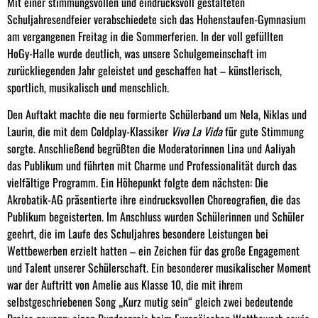
Mit einer stimmungsvollen und eindrucksvoll gestalteten
Schuljahresendfeier verabschiedete sich das Hohenstaufen-Gymnasium
am vergangenen Freitag in die Sommerferien. In der voll gefüllten
HoGy-Halle wurde deutlich, was unsere Schulgemeinschaft im
zurückliegenden Jahr geleistet und geschaffen hat – künstlerisch,
sportlich, musikalisch und menschlich.
Den Auftakt machte die neu formierte Schülerband um Nela, Niklas und
Laurin, die mit dem Coldplay-Klassiker
Viva La Vida
für gute Stimmung
sorgte. Anschließend begrüßten die Moderatorinnen Lina und Aaliyah
das Publikum und führten mit Charme und Professionalität durch das
vielfältige Programm. Ein Höhepunkt folgte dem nächsten: Die
Akrobatik-AG präsentierte ihre eindrucksvollen Choreografien, die das
Publikum begeisterten. Im Anschluss wurden Schülerinnen und Schüler
geehrt, die im Laufe des Schuljahres besondere Leistungen bei
Wettbewerben erzielt hatten – ein Zeichen für das große Engagement
und Talent unserer Schülerschaft. Ein besonderer musikalischer Moment
war der Auftritt von Amelie aus Klasse 10, die mit ihrem
selbstgeschriebenen Song „Kurz mutig sein“ gleich zwei bedeutende