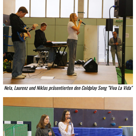
Nela, Laurenz und Niklas präsentierten den Coldplay Song "Viva La Vida"