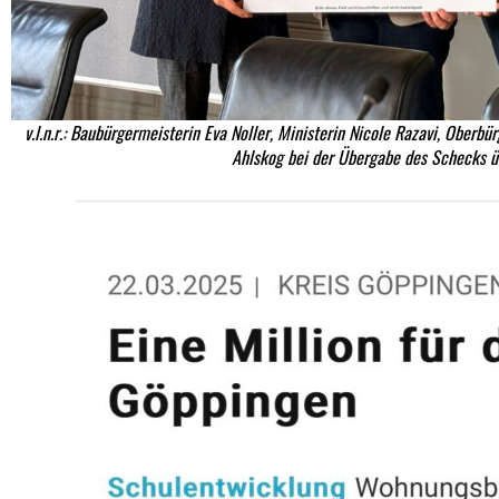
v.l.n.r.: Baubürgermeisterin Eva Noller, Ministerin Nicole Razavi, Oberb
Ahlskog bei der Übergabe des Schecks üb