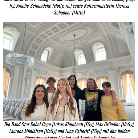
li.), Amelie Schmädeke (HoGy, re.) sowie Kultusministerin Theresa
Schopper (Mitte)
Die Band Star Rebel Cage (Lukas Kleinbach (FGy), Max Gründler (HoGy),
Laurenz Mühleisen (HoGy) und Luca Pelleriti (FGy)) mit den beiden
Sängerinnen Luisa Lleshaj und Amelie Schmädeke