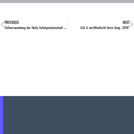
PREVIOUS
NEXT
Vollversammlung der HoGy-Schulgemeinschaft – Schuljahresabschluss 23/24
Lilli A. veröffentlicht ihren Song „1955“