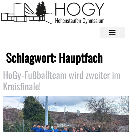
Schlagwort:
Hauptfach
HoGy-Fußballteam wird zweiter im
Kreisfinale!