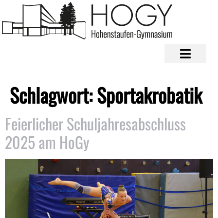
Schlagwort:
Sportakrobatik
Feierlicher Schuljahresabschluss
2025 am HoGy