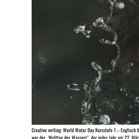
Creative writing: World Water Day Kursstufe 1 – Englisch 
war der „Welttag des Wassers“, der jedes Jahr am 22. Mär