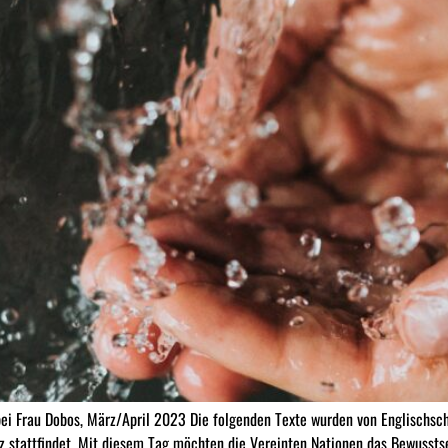
bei Frau Dobos, März/April 2023 Die folgenden Texte wurden von Englischschü
z stattfindet. Mit diesem Tag möchten die Vereinten Nationen das Bewusstse