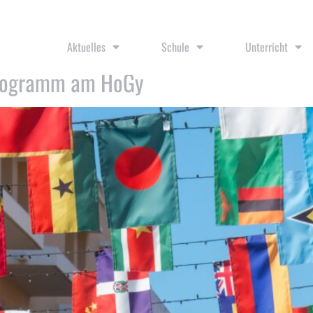
tag
Aktuelles
Schule
Unterricht
-Programm am HoGy