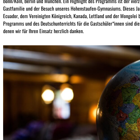
Bonn/Köln, Berlin und München. Ein Highlight des Programms ist der vierz
Gastfamilie und der Besuch unseres Hohenstaufen-Gymnasiums. Dieses Jah
Ecuador, dem Vereinigten Königreich, Kanada, Lettland und der Mongolei b
Programms und des Deutschunterrichts für die Gastschüler*innen sind die
denen wir für Ihren Einsatz herzlich danken.