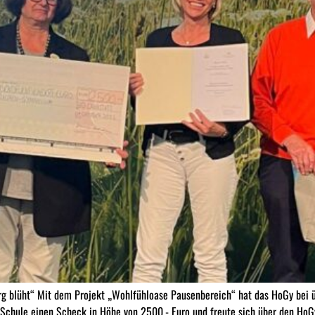
blüht“ Mit dem Projekt „Wohlfühloase Pausenbereich“ hat das HoGy bei üb
Schule einen Scheck in Höhe von 2500.- Euro und freute sich über den HoGy