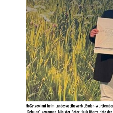
HoGy gewinnt beim Landeswettbewerb „Baden-Württemberg 
„Schulen“ gewonnen. Minister Peter Hauk überreichte der 