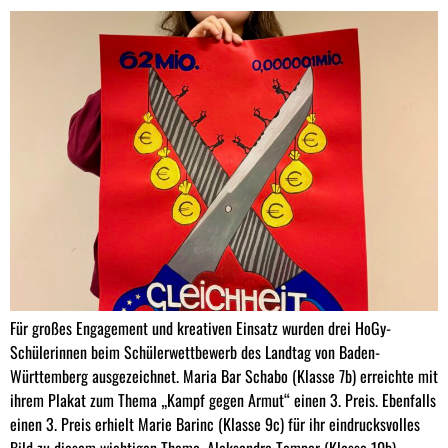
Für großes Engagement und kreativen Einsatz wurden drei HoGy-
Schülerinnen beim Schülerwettbewerb des Landtag von Baden-
Württemberg ausgezeichnet. Maria Bar Schabo (Klasse 7b) erreichte mit
ihrem Plakat zum Thema „Kampf gegen Armut“ einen 3. Preis. Ebenfalls
einen 3. Preis erhielt Marie Barinc (Klasse 9c) für ihr eindrucksvolles
Bild zu diesem wichtigen Thema. Aleksandra Temper (Klasse 10b)