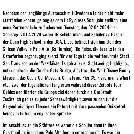
Nachdem der langjährige Austausch mit Owatonna leider nicht mehr
stattfinden konnte, gelang es dem HoGy dieses Schuljahr endlich, eine
neue Partnerschule zu finden: von Dienstag, den 02.04.2024 bis
Samstag, 20.04.2024 waren 16 Schülerinnen und Schüler zu Gast an
der Gunn High School in den USA. Diese befindet sich inmitten des
Silicon Valley in Palo Alto (Kalifornien). Die Reise, die bereits in den
Osterferien begann, ging zuerst für vier Tage in die weltberühmte Stadt
San Francisco an der Westküste. Es gab allerlei Sightseeing Highlights,
unter anderem die Golden Gate Bridge, Alcatraz, das Walt Disney Family
Museum, das Cable Car Museum, Chinatown, Pier 39, Fisherman’s Wharf
etc.. Zwei der Jugendlichen fungierten während dieser Zeit als Tour
Guides und führten die Gruppe zielsicher durch die Großstadt.
Zusätzlich gab es zu jeder Sehenswürdigkeit sowie zu den für die
Gegend wichtigen Themen ein Referat mit dazu passenden Quizzetteln –
beides natürlich in englischer Sprache.
Im Anschluss an die Städtereise waren die Schüler dann in ihren
Gastfamilien in und um Palo Alto herum untergebracht. Es war ein