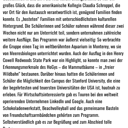
großes Glück, dass die amerikanische Kollegin Claudia Schroppel, die
vor Ort für den Austausch verantwortlich ist, genügend Familien finden
konnte. Es „hosteten“ Familien mit unterschiedlichstem kulturellen
Hintergrund. Die Schülerinnen und Schüler nahmen während dieser zwei
Wochen nicht nur am Unterricht teil, sondern unternahmen zahlreiche
weitere Ausflüge. Das Programm war äußerst vielseitig: So verbrachte
die Gruppe einen Tag im weltberühmten Aquarium in Monterey, wo sie
von Meeresbiologen unterrichtet wurden. Auch der Ausflug in den Henry
Cowell Redwoods State Park war ein Highlight, so konnte man zwei der
Erkennungsmerkmale des HoGys – die Mammutbäume – in „freier
Wildbahn“ bestaunen. Darüber hinaus hatten die Schülerinnen und
Schüler die Möglichkeit den Campus der Stanford University, die eine
der begehrtesten und teuersten Universitäten der USA ist, hautnah zu
erleben. Für Wirtschaftsinteressierte gab es Touren bei den weltweit
operierenden Unternehmen LinkedIn und Google. Auch eine
Schokoladenwerkstatt, Beachvolleyball und das gemeinsame Basteln
von Freundschaftsarmbändchen gehörten zum Programm.
Selbstverständlich gab es zur Begrüßung und zum Abschied tolle