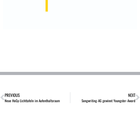
PREVIOUS
NEXT
Neue HoGy-Lichttafeln im Aufenthaltsraum
Songwriting-AG gewinnt Youngster-Award