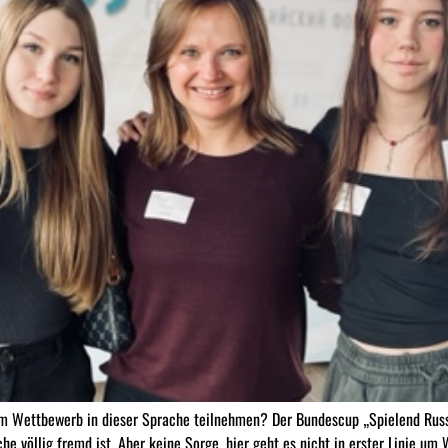
nem Wettbewerb in dieser Sprache teilnehmen? Der Bundescup „Spielend Russ
völlig fremd ist. Aber keine Sorge, hier geht es nicht in erster Linie um 