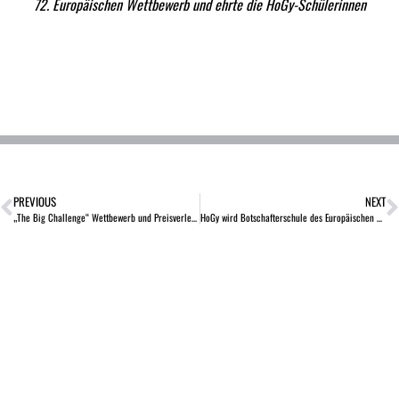
72. Europäischen Wettbewerb und ehrte die HoGy-Schülerinnen
PREVIOUS
NEXT
„The Big Challenge“ Wettbewerb und Preisverleihung am HoGy
HoGy wird Botschafterschule des Europäischen Parlaments