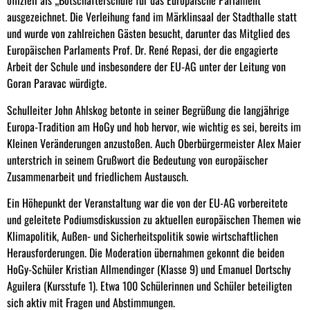
offiziell als „Botschafterschule für das Europäische Parlament“
ausgezeichnet. Die Verleihung fand im Märklinsaal der Stadthalle statt
und wurde von zahlreichen Gästen besucht, darunter das Mitglied des
Europäischen Parlaments Prof. Dr. René Repasi, der die engagierte
Arbeit der Schule und insbesondere der EU-AG unter der Leitung von
Goran Paravac würdigte.
Schulleiter John Ahlskog betonte in seiner Begrüßung die langjährige
Europa-Tradition am HoGy und hob hervor, wie wichtig es sei, bereits im
Kleinen Veränderungen anzustoßen. Auch Oberbürgermeister Alex Maier
unterstrich in seinem Grußwort die Bedeutung von europäischer
Zusammenarbeit und friedlichem Austausch.
Ein Höhepunkt der Veranstaltung war die von der EU-AG vorbereitete
und geleitete Podiumsdiskussion zu aktuellen europäischen Themen wie
Klimapolitik, Außen- und Sicherheitspolitik sowie wirtschaftlichen
Herausforderungen. Die Moderation übernahmen gekonnt die beiden
HoGy-Schüler Kristian Allmendinger (Klasse 9) und Emanuel Dortschy
Aguilera (Kursstufe 1). Etwa 100 Schülerinnen und Schüler beteiligten
sich aktiv mit Fragen und Abstimmungen.